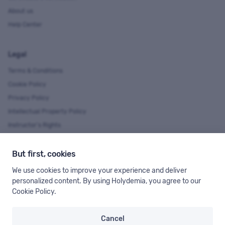
About us
Help Center
Legal
Terms & Conditions
Cookie Policy
Privacy Policy
Intellectual Property Policy
Instructor's Rights
But first, cookies
Language & Currency
We use cookies to improve your experience and deliver
You can see Holydemia in several languages and currencies.
personalized content. By using Holydemia, you agree to our
Cookie Policy
.
Cancel