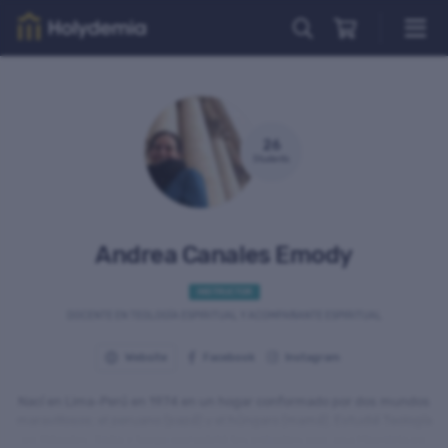
Courses
All courses
Church & Spirituality
26
Students
Theology, Philosophy & Science
Professional World
Art & Culture
Andrea Canales Emody
Relationships
INSTRUCTOR
DOCENTE EN TEOLOGÍA ESPIRITUAL Y ACOMPAÑANTE ESPIRITUAL
New courses
Website
Facebook
Instagram
Popular courses
NEW
Nací en Lima-Perú en 1974 en un hogar conformado por dos mundos
maravillosos: el peruano (papá) y el húngaro (mamá). Estudié Teología
Top rated courses
en Nápoles-Italia y luego completé los estudios con una Maestría en