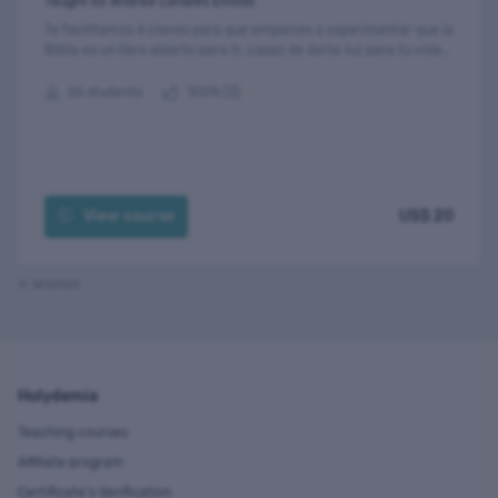
Taught by Andrea Canales Emody
Te facilitamos 4 claves para que empieces a experimentar que la
Biblia es un libro abierto para ti, capaz de darte luz para tu vida
diaria.
26 students
100% (3)
View course
US$ 20
Wishlist
Holydemia
Teaching courses
Affiliate program
Certificate's Verification