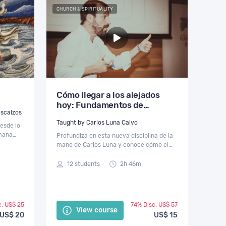
CHURCH & SPIRITUALITY
Cómo llegar a los alejados
hoy: Fundamentos de
 ESTEPRE Carmelitas Descalzos
Marketing religioso II
Taught by Carlos Luna Calvo
esde lo
umana
Profundiza en esta nueva disciplina de la
mano de Carlos Luna y conoce cómo el
comunión
marketing religioso os puede ayudar a
crecer en vuestra misión evangelizadora
12 students
2h 46m
hacia nuevos públicos.
c.
US$ 25
74% Disc.
US$ 57
View course
US$ 20
US$ 15