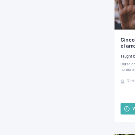
Cinco
el amo
Taught b
Curso on
homónimo
amor que
invitaci
31 s
V