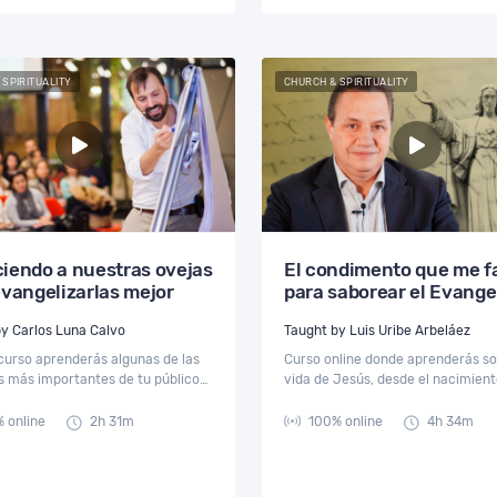
 SPIRITUALITY
CHURCH & SPIRITUALITY
iendo a nuestras ovejas
El condimento que me f
evangelizarlas mejor
para saborear el Evange
Taught by Carlos Luna Calvo
Taught by Luis Uribe Arbeláez
curso aprenderás algunas de las
Curso online donde aprenderás so
s más importantes de tu público
vida de Jesús, desde el nacimien
 a tener en cuenta antes de crear
la Ascensión, con una introducció
r producto o acción para
relación con el Antiguo Testamen
 online
2h 31m
100% online
4h 34m
zar.