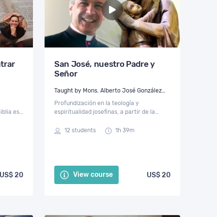
trar
San José, nuestro Padre y
Señor
Taught by Mons. Alberto José González
Chaves
Profundización en la teología y
blia es
espiritualidad josefinas, a partir de la
darte luz
Sagrada Escritura y la tradición de los
Padres de la Iglesia, los Santos y los
12 students
1h 39m
Sumos Pontífices.
View course
US$ 20
US$ 20