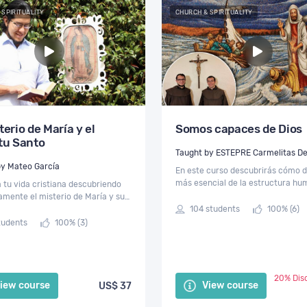
 SPIRITUALITY
CHURCH & SPIRITUALITY
terio de María y el
Somos capaces de Dios
itu Santo
Taught by
by Mateo García
En este curso descubrirás cómo d
más esencial de la estructura h
tu vida cristiana descubriendo
todos estamos llamados a la
mente el misterio de María y su
trascendencia y, por tanto, a la 
con el Espíritu Santo. Por un viaje
104 students
100% (6)
con Dios.
te a través de los escritos del
tudents
100% (3)
lo amado
20% Dis
iew course
View course
US$ 37