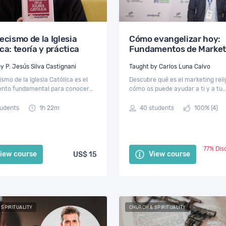
ecismo de la Iglesia
Cómo evangelizar hoy:
ca: teoría y práctica
Fundamentos de Market
religioso I
Taught by P. Jesús Silva Castignani
Taught by Carlos Luna Calvo
ismo de la Iglesia Católica es el
Descubre qué es el marketing reli
ento fundamental para conocer
cómo os puede ayudar a ti y a tu
ades de nuestra fe y para
organización a crecer en vuestra
zar en ellas. En este curso
evangelizadora de la mano de Car
tudents
1h 22m
40 students
100% (4)
ás qué es el Catecismo.
Luna.
77% Dis
iew course
View course
US$ 15
 SPIRITUALITY
CHURCH & SPIRITUALITY