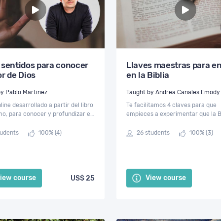
 sentidos para conocer
Llaves maestras para en
r de Dios
en la Biblia
y Pablo Martinez
Taught by Andrea Canales Emody
line desarrollado a partir del libro
Te facilitamos 4 claves para que
, para conocer y profundizar el
empieces a experimentar que la Bi
 Dios tiene por nosotros y la
un libro abierto para ti, capaz de 
ón a una vida plena.
para tu vida diaria.
tudents
100% (4)
26 students
100% (3)
iew course
View course
US$ 25