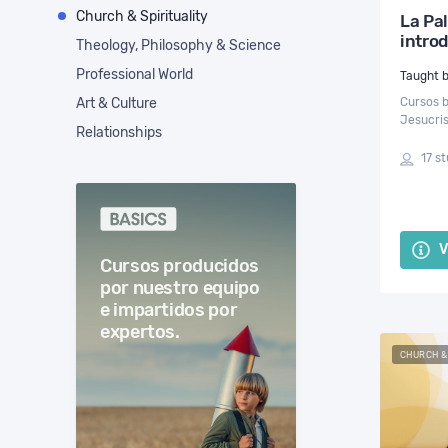
Church & Spirituality
La Pa
intro
Theology, Philosophy & Science
Testa
Professional World
Art & Culture
Cursos b
Jesucris
Relationships
dicho al
desde el
17 s
V
Cursos producidos
por nuestro equipo
e impartidos por
expertos.
CHURCH &