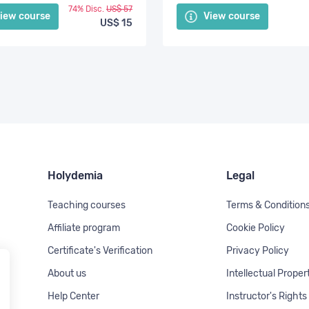
74% Disc.
US$ 57
iew course
View course
US$ 15
Holydemia
Legal
Teaching courses
Terms & Condition
Affiliate program
Cookie Policy
Certificate's Verification
Privacy Policy
About us
Intellectual Proper
Help Center
Instructor's Rights