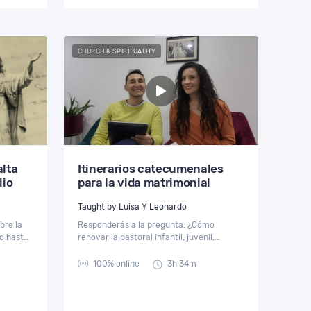
CHURCH & SPIRITUALITY
alta
Itinerarios catecumenales
lio
para la vida matrimonial
Taught by Luisa Y Leonardo
bre la
Responderás a la pregunta: ¿Cómo
to hasta
renovar la pastoral infantil, juvenil,
n de su
noviazgos, conyugal, familiar en mi
to.
comunidad?. Recibirás propuestas de
100% online
3h 34m
itinerarios para tu implementación.