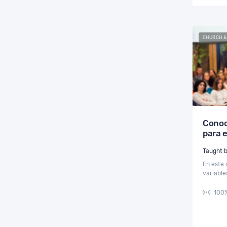
CHURCH &
Conoc
para 
En este 
variable
objetivo
cualquie
100%
evangeli