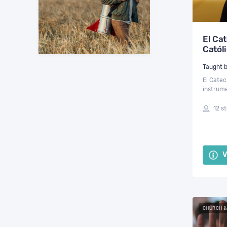
El Cat
Católi
El Catec
instrum
las verd
profundi
12 s
aprender
V
CHURCH &