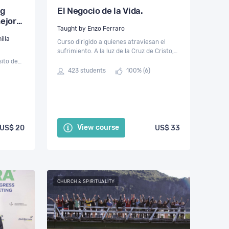
ng
El Negocio de la Vida.
ejor
Taught by Enzo Ferraro
illa
Curso dirigido a quienes atraviesan el
sufrimiento. A la luz de la Cruz de Cristo,
se propone un camino de sanación
sito de
interior, acogiendo la Sabiduría como don
ano de
423 students
100% (6)
y fuente de sentido.
ión
View course
US$ 20
US$ 33
CHURCH & SPIRITUALITY