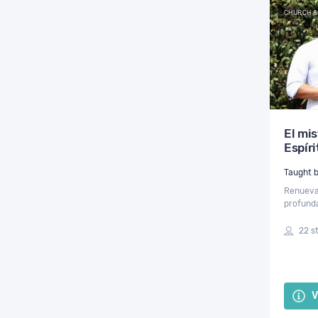
CHURCH &
El mis
Espír
Taught 
Renueva 
profunda
vínculo 
fascinan
22 s
discípu
V