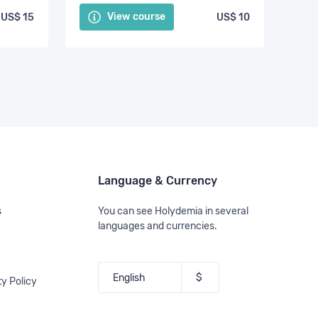
View course
US$ 15
US$ 10
Language & Currency
s
You can see Holydemia in several
languages and currencies.
ty Policy