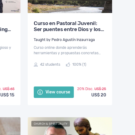
Curso en Pastoral Juvenil:
ing
Ser puentes entre Dios y los
jóvenes
Taught by Pedro Agustín Inzaurraga
gioso y
Curso online donde aprenderás
herramientas y propuestas concretas
 misión
para pensar una pastoral juvenil capaz de
los
integrar la relación con Dios, con los
42 students
100% (1)
demás y con uno mismo.
c.
US$ 65
20% Disc.
US$ 25
View course
US$ 15
US$ 20
CHURCH & SPIRITUALITY