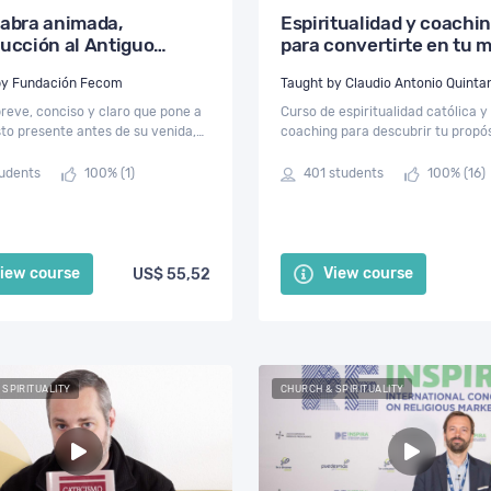
labra animada,
Espiritualidad y coachi
ducción al Antiguo
para convertirte en tu m
mento
versión
Taught by Fundación Fecom
Taught by Claudio Antonio Quintan
reve, conciso y claro que pone a
Curso de espiritualidad católica y
to presente antes de su venida,
coaching para descubrir tu propó
 revés, una visión del evangelio
vida, diseñar tu futuro, y de la m
 Antiguo Testamento.
Dios convertirte en tu mejor vers
tudents
100% (1)
401 students
100% (16)
iew course
View course
US$ 55,52
 SPIRITUALITY
CHURCH & SPIRITUALITY