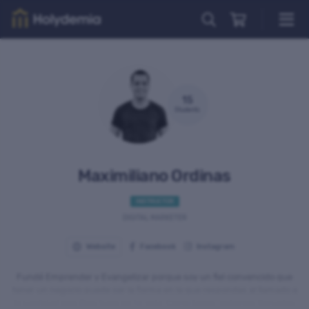
Courses
All courses
Church & Spirituality
15
Students
Theology, Philosophy & Science
Professional World
Art & Culture
Maximiliano Ordinas
Relationships
INSTRUCTOR
DIGITAL MARKETER
New courses
Website
Facebook
Instagram
Popular courses
NEW
Fundé Emprender y Evangelizar porque soy un fiel convencido que
tener un negocio puede ser la forma en la que respondas al llamado a
Top rated courses
la santidad que Dios hace en tu vida. Como laicos, estamos llamados