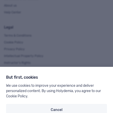
About us
Help Center
Legal
Terms & Conditions
Cookie Policy
Privacy Policy
Intellectual Property Policy
Instructor's Rights
But first, cookies
Language & Currency
We use cookies to improve your experience and deliver
You can see Holydemia in several languages and currencies.
personalized content. By using Holydemia, you agree to our
Cookie Policy
.
Cancel