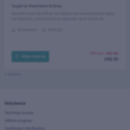
Taught by Maximiliano Ordinas
Aprende cómo identificar los hábitos que necesitas para lograr
tus objetivos, constrúyelos sin depender de la fuerza de
voluntad y alcanza todos los objetivos que te propongas.
15 students
100% (2)
72% Disc.
US$ 125
View course
US$ 35
Wishlist
Holydemia
Teaching courses
Affiliate program
Certificate's Verification