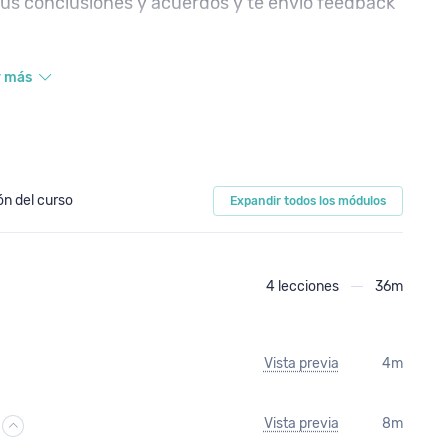
tus conclusiones y acuerdos y te envío feedback
dad de cosas que puedes sacar en claro a nivel
r más
n del curso
Expandir todos los módulos
4 lecciones
36m
Vista previa
4m
Vista previa
8m