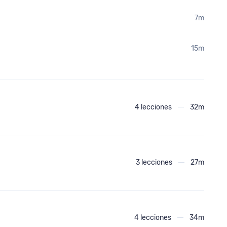
7m
15m
4 lecciones
32m
3 lecciones
27m
4 lecciones
34m