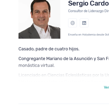
Sergio Card
Consultor de Liderazgo Di
Enseña en Holydemia desde Oct
Casado, padre de cuatro hijos.
Congregante Mariano de la Asunción y San F
monástica virtual.
Licenciado en Ciencias Eclesiásticas por la 
Máster especialista en Pastoral Familiar por e
Ve
vinculado a la Universidad Lateranense de 
Estados Unidos en Liderazgo Ejecutivo (Seni
Creador del modelo de liderazgo y gestión po