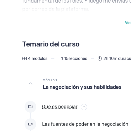
fundamental de los roles. Y luego me envías 
por correo de la plataforma.
Te animo
a entrar con ganas y verás la canti
Ve
práctico.
Temario del curso
4 módulos
15 lecciones
2h 10m duració
Módulo 1
La negociación y sus habilidades
Qué es negociar
Las fuentes de poder en la negociación