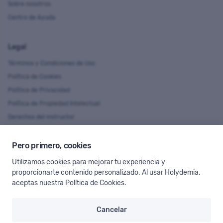
Sobre nosotros
Centro de Ayuda
Legal
Términos y Condiciones de Uso
Política de Cookies
Política de Privacidad
Política de Propiedad Intelectual
Derechos del instructor
Pero primero, cookies
Idioma y Moneda
Utilizamos cookies para mejorar tu experiencia y
Puedes ver Holydemia en diferentes idiomas y divisas.
proporcionarte contenido personalizado. Al usar Holydemia,
aceptas nuestra
Política de Cookies
.
Cancelar