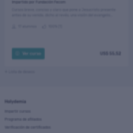
Impartido por Fundación Fecom
Cursos breve, conciso y claro que pone a Jesucristo presente
antes de su venida, dicho al revés, una visión del evangelio
desde el Antiguo Testamento.
17 alumnos
100% (1)
Ver curso
US$ 55,52
Lista de deseos
Holydemia
Impartir cursos
Programa de afiliados
Verificación de certificados