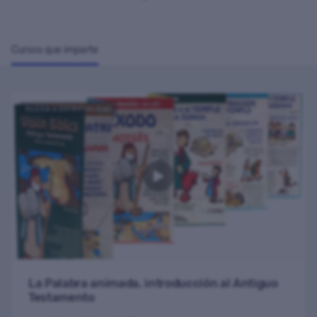
Cursos con descuento
Cursos gratuitos
Cursos que imparte
DESTACADO
Marketing religioso
IGLESIA & ESPIRITUALIDAD
La Palabra animada, introducción al Antiguo
Testamento