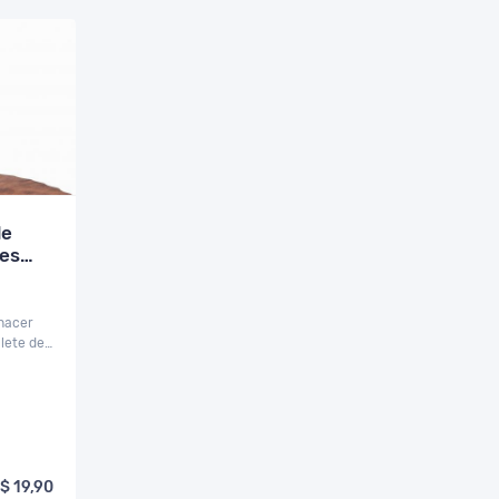
de
res
hacer
alete de
$ 19,90