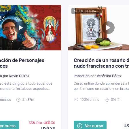
ULTURA
ARTE & CULTURA
ración de Personajes
Creación de un rosario 
icos
nudo franciscano con t
hilos y un brazalete
Impartido por Kevin Quiroz
Impartido por Verónica Pérez
so esta dirigido a todo aquel que
Curso online dónde aprenderás a 
render o fortalecer aspectos
por ti mismo un rosario y un braz
tes de la ilustración y el dibujo,
nudo franciscano con tres hilos.
os en la carta a los Artistas
lumnos
2h 37m
100% online
0% (1)
por San Juan
33% Dto.
US$ 30
er curso
Ver curso
US
US$ 20