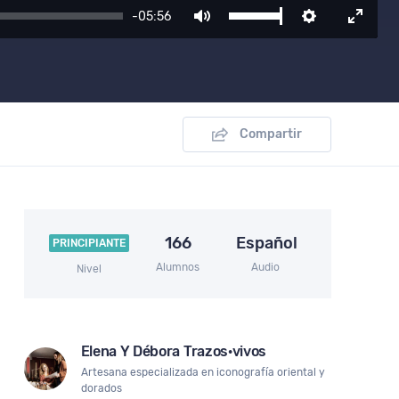
-05:56
Mute
Settings
Enter
fullscr
Compartir
166
Español
PRINCIPIANTE
Alumnos
Audio
Nivel
Elena Y Débora Trazos·vivos
Artesana especializada en iconografía oriental y
dorados