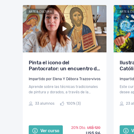
ARTE & CULTURA
ARTE & C
Pinta el icono del
Ilust
Pantocrator: un encuentro de
Catól
oración y artístico
Impartido por Elena Y Débora Trazos·vivos
Aprende sobre las técnicas tradicionales
Este cur
de pintura y dorados, a través de la
desee ap
teología que esconde el icono de Cristo.
importan
basándon
33 alumnos
100% (3)
23 a
escrita 
20% Dto.
US$ 120
Ver curso
V
US$ 96