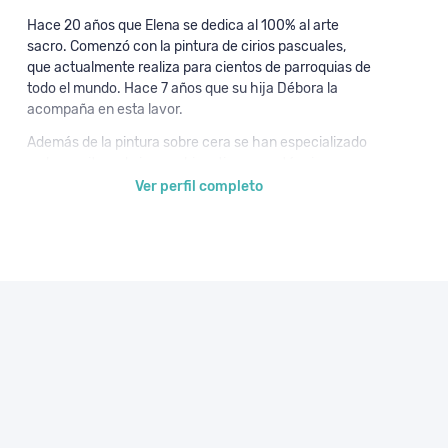
Hace 20 años que Elena se dedica al 100% al arte
sacro. Comenzó con la pintura de cirios pascuales,
que actualmente realiza para cientos de parroquias de
todo el mundo. Hace 7 años que su hija Débora la
acompaña en esta lavor.
Además de la pintura sobre cera se han especializado
en la escritura de iconos bizantinos, con técnicas
tradicionales aprendidas de distintos maestros
Ver perfil completo
iconógrafos.
Viven día a día su trabajo como una vocación y un
camino, no sólo artístico sino espiritual. Estudian e
investigan la tradición, y tienen una gran pasión por
difundir y extender esta belleza que salvará el mundo
y que no es otra que Cristo.