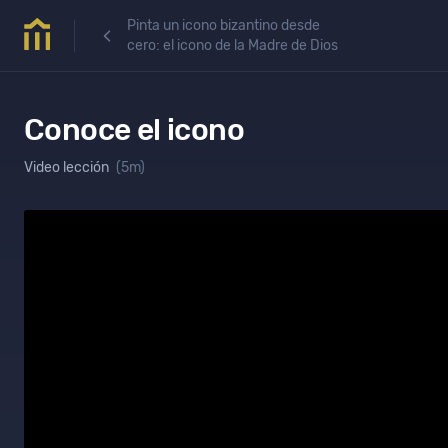
Pinta un icono bizantino desde
cero: el icono de la Madre de Dios
Conoce el icono
Video lección
(5m)