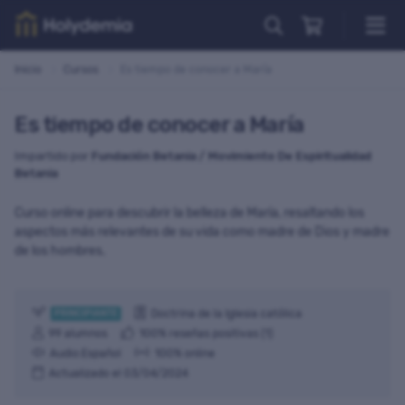
Cursos
Inicio
Cursos
Es tiempo de conocer a María
Todos los cursos
Iglesia & Espiritualidad
Es tiempo de conocer a María
Teología, Filosofía & Ciencia
Impartido por
Fundación Betania / Movimiento De Espiritualidad
Betania
Mundo profesional
Curso online para descubrir la belleza de María, resaltando los
Arte & Cultura
aspectos más relevantes de su vida como madre de Dios y madre
Relaciones humanas
de los hombres.
Doctrina de la Iglesia católica
PRINCIPIANTE
Cursos nuevos
99 alumnos
100% reseñas positivas (1)
Cursos populares
Audio:Español
100% online
NUEVO
Actualizado el 03/04/2024
Cursos mejor valorados