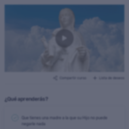
Cursos con descuento
Cursos gratuitos
DESTACADO
Marketing religioso
Compartir curso
Lista de deseos
¿Qué aprenderás?
Que tienes una madre a la que su Hijo no puede
negarle nada