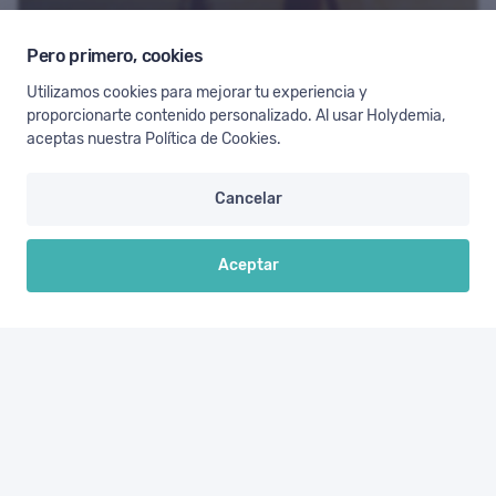
Pero primero, cookies
Utilizamos cookies para mejorar tu experiencia y
proporcionarte contenido personalizado. Al usar Holydemia,
aceptas nuestra
Política de Cookies
.
Teología, Filosofía & Ciencia
Cancelar
Aceptar
Mundo profesional