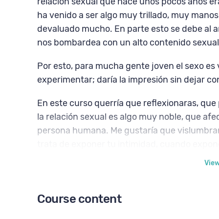
relación sexual que hace unos pocos años er
ha venido a ser algo muy trillado, muy manos
devaluado mucho. En parte esto se debe al a
nos bombardea con un alto contenido sexual
Por esto, para mucha gente joven el sexo es 
experimentar; daría la impresión sin dejar c
En este curso querría que reflexionaras, que
la relación sexual es algo muy noble, que af
persona humana. Me gustaría que vislumbrara
trata de exponer tu intimidad, cuando expon
Vie
En este curso te expongo razones a favor de 
contra, lo que dice la gente por ahí. Además
Course content
los sentimientos que se derivan de la r