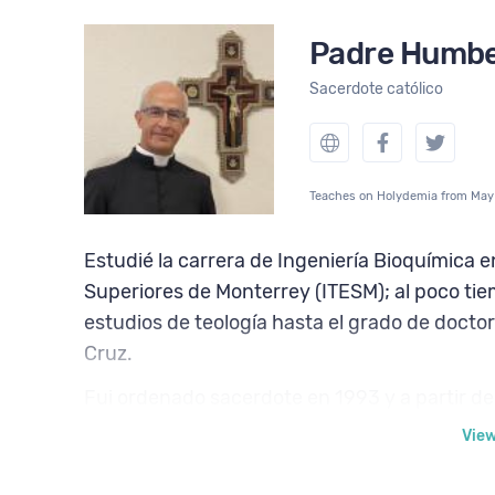
Padre Humber
Sacerdote católico
Teaches on Holydemia from May
Estudié la carrera de Ingeniería Bioquímica e
Superiores de Monterrey (ITESM); al poco tie
estudios de teología hasta el grado de doctor
Cruz.
Fui ordenado sacerdote en 1993 y a partir de
como sacerdote.
Vie
Permanecí en Roma hasta 1994; de ahí fui a G