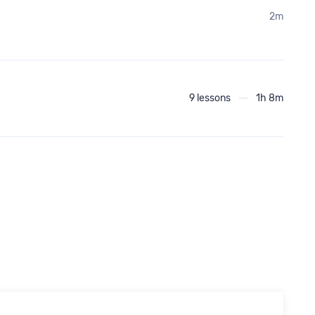
2m
9 lessons
1h 8m