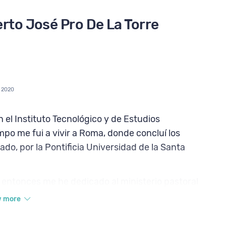
to José Pro De La Torre
 2020
n el Instituto Tecnológico y de Estudios
mpo me fui a vivir a Roma, donde concluí los
ado, por la Pontificia Universidad de la Santa
 entonces me he dedicado al ministerio pastoral
w more
uadalajara, México (1994-1998); a la vuelta de 4