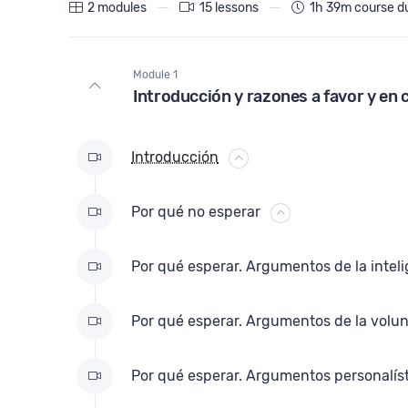
2 modules
15 lessons
1h 39m course d
otras ideas y conceptos a tener en cuen
y algunas preguntas que creo que vale 
Module 1
te hayas detenido a considerar.
Introducción y razones a favor y en 
En resumen, se trata de un curso para que pi
grandeza de lo que entraña un acto que hoy e
Introducción
que es de una profundidad insospechada.
Por qué no esperar
Te invito a recorrer un camino tal vez breve
Por qué esperar. Argumentos de la intel
Este curso está dirigido a adolescentes y ad
pensando en darse totalmente, como a padre
alguna luz para las personas a las que quier
Por qué esperar. Argumentos de la volu
Por qué esperar. Argumentos personalís