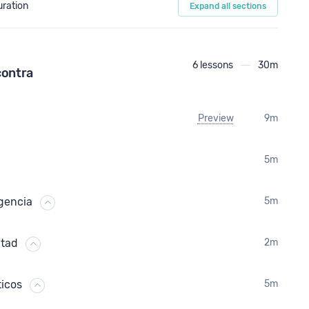
uration
Expand all sections
ta para la toma de esta decisión;
la pena tener en cuenta y que probablemente no
6 lessons
30m
contra
enses, para que valores, para que no ignores la
n día se presenta como algo muy trivial pero
Preview
9m
5m
 pero que quiero que te deje pensando.
igencia
5m
ultos, tanto a personas que puedan estar
s y formadores que puedan contribuir con
en ayudar.
ntad
2m
ticos
5m