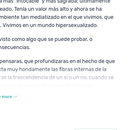
a más “intocable” y más sagrada; últimamente
eado. Tenía un valor más alto y ahora se ha
mbiente tan mediatizado en el que vivimos, que
. Vivimos en un mundo hipersexualizado.
visto como algo que se puede probar, o
onsecuencias.
 pensaras, que profundizaras en el hecho de que
ecta muy hondamente las fibras internas de la
s la trascendencia de un si o un no, cuando se
es algo que no es únicamente corporal.
w more
la relación sexual prematrimonial y razones en
 te propongo centrar tu atención en:
elación tanto dentro como fuera del matrimonio;