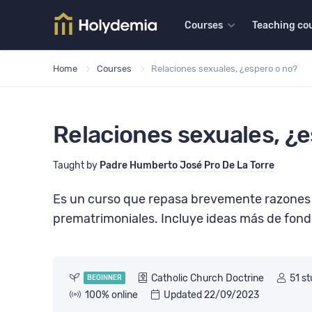
Catholic Church Doctr
Courses
Teaching co
Home
Courses
Relaciones sexuales, ¿espero o no?
Relaciones sexuales, ¿e
Taught by
Padre Humberto José Pro De La Torre
Es un curso que repasa brevemente razones a
prematrimoniales. Incluye ideas más de fond
Catholic Church Doctrine
51 s
BEGINNER
100% online
Updated 22/09/2023