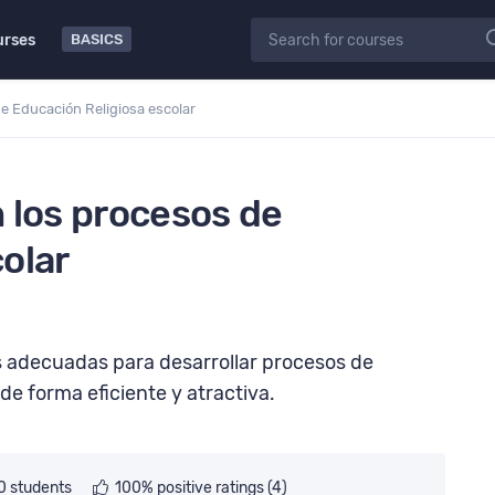
 Ramírez
60 students
urses
BASICS
de Educación Religiosa escolar
 los procesos de
olar
s adecuadas para desarrollar procesos de
de forma eficiente y atractiva.
0 students
100% positive ratings (4)