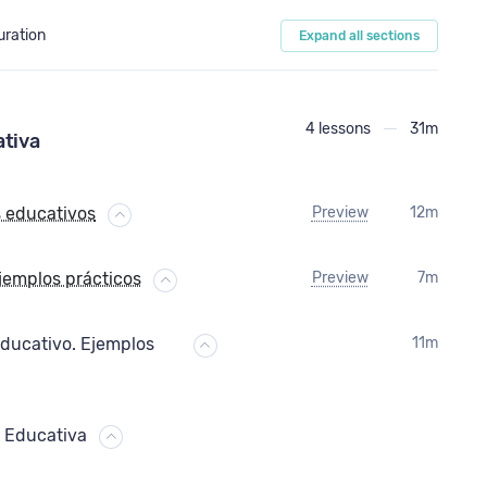
uration
Expand all sections
4 lessons
31m
ativa
s educativos
Preview
12m
Ejemplos prácticos
Preview
7m
educativo. Ejemplos
11m
 Educativa