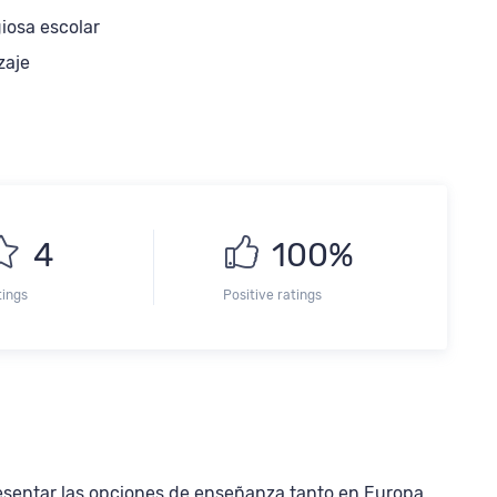
iosa escolar
zaje
4
100%
tings
Positive ratings
resentar las opciones de enseñanza tanto en Europa