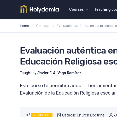
escolar
Taught by
Javier F. A. Vega
Catholic Church Doctrine
Courses
Teaching co
Home
Courses
Evaluación auténtica en los procesos 
Evaluación auténtica en
Educación Religiosa esc
Taught by
Javier F. A. Vega Ramírez
Este curso te permitirá adquirir herramienta
Evaluación de la Educación Religiosa escolar 
Catholic Church Doctrine
6
INTERMEDIATE