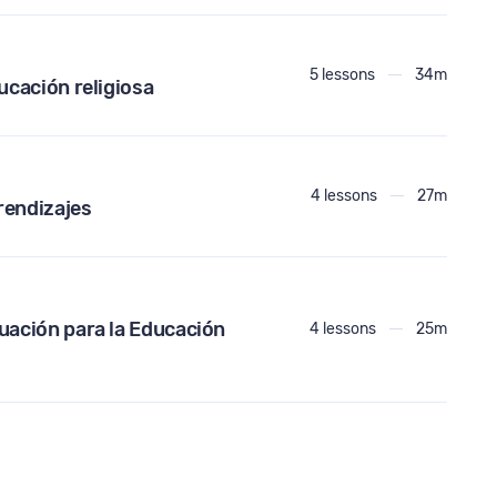
5 lessons
34m
ucación religiosa
4 lessons
27m
rendizajes
uación para la Educación
4 lessons
25m